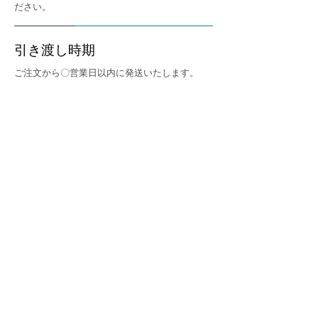
ださい。
引き渡し時期
ご注文から〇営業日以内に発送いたします。
商品代金以外の必要料金
送料：全国一律〇〇円
代引き手数料：〇〇円
返品・交換・キャンセル等
返品期限：商品到着より〇日以内
返品時の送料：商品に欠陥がある場合は当店
負担、お客様都合の場合はお客様負担となり
ます。